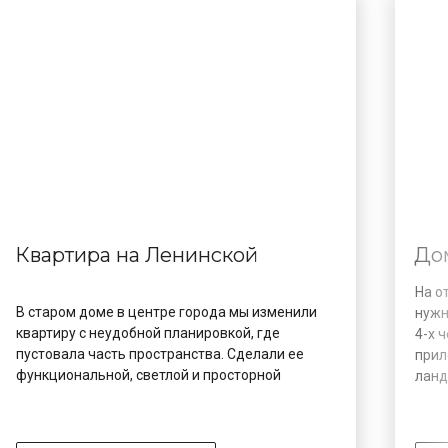
Квартира на Ленинской
До
На о
В старом доме в центре города мы изменили
нужн
квартиру с неудобной планировкой, где
4-х 
пустовала часть пространства. Сделали ее
прил
функциональной, светлой и просторной
ланд