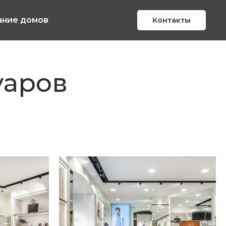
ание домов
Контакты
уаров